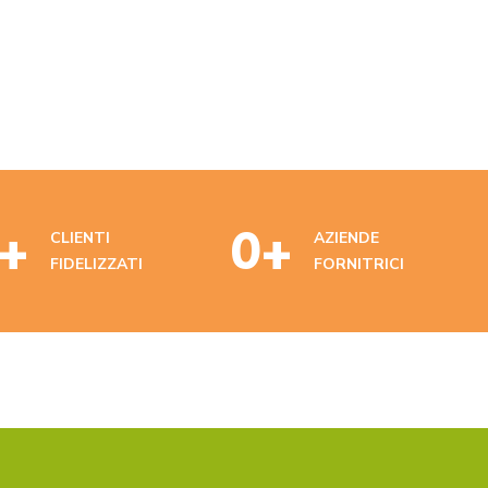
biol
Scopri di più
+
0
+
CLIENTI
AZIENDE
FIDELIZZATI
FORNITRICI