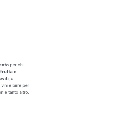
mento
per chi
frutta e
eviti
, o
, vini e birre per
ri e tanto altro.